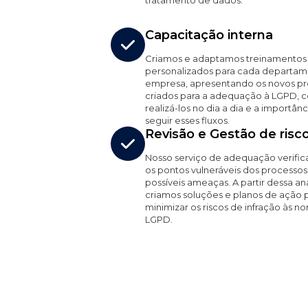
tratamento de dados.
Capacitação interna
Criamos e adaptamos treinamentos
personalizados para cada departam
empresa, apresentando os novos p
criados para a adequação à LGPD,
realizá-los no dia a dia e a importân
seguir esses fluxos.
Revisão e Gestão de risc
Nosso serviço de adequação verific
os pontos vulneráveis dos processos
possíveis ameaças. A partir dessa aná
criamos soluções e planos de ação 
minimizar os riscos de infração às n
LGPD.