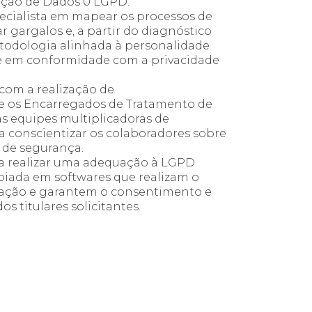
teção de Dados 0 LGPD.
ecialista em mapear os processos de
ar gargalos e, a partir do diagnóstico
etodologia alinhada à personalidade
e e em conformidade com a privacidade
com a realização de
e os Encarregados de Tratamento de
s equipes multiplicadoras de
 conscientizar os colaboradores sobre
 de segurança.
a realizar uma adequação à LGPD
poiada em softwares que realizam o
mação e garantem o consentimento e
s titulares solicitantes.