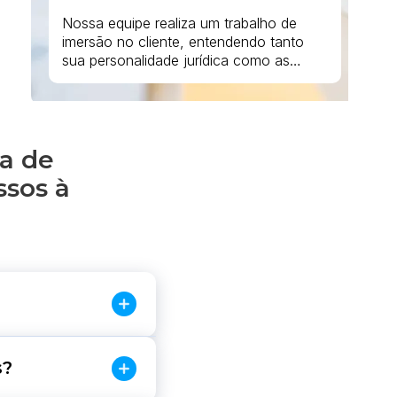
Nossa equipe realiza um trabalho de
imersão no cliente, entendendo tanto
sua personalidade jurídica como as
tratativas que existem no local,
adaptando a adequação de materiais de
acordo com a realidade do cliente.
ta de
sos à
e as normas que
s?
idade e proteção de
ização.