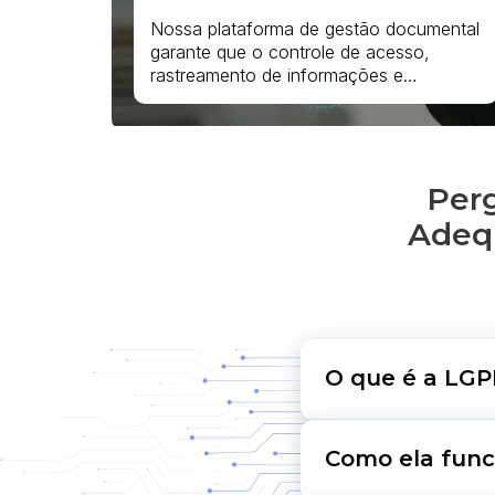
Nossa plataforma de gestão documental
garante que o controle de acesso,
rastreamento de informações e
anonimização de dados.
Perg
Adeq
O que é a LGP
A Lei Geral de Pr
Como ela func
instituições públi
dados das pessoas