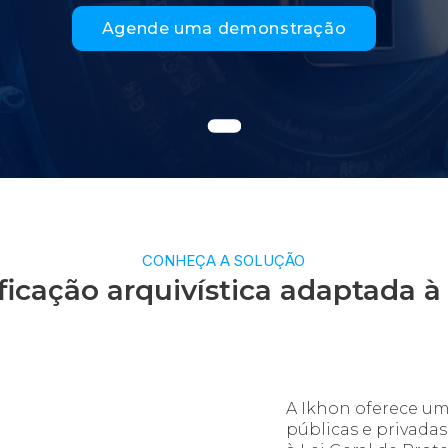
Agende uma demonstração
CONHEÇA A SOLUÇÃO
ificação arquivística adaptada 
A Ikhon oferece um
públicas e privada