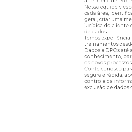
à Lei Geral de Pro
Nossa equipe é esp
cada área, identific
geral, criar uma m
jurídica do client
de dados.
Temos experiência 
treinamentos,desd
Dados e DPOs até a
conhecimento, para
os novos processos
Conte conosco par
segura e rápida, a
controle da infor
exclusão de dados do