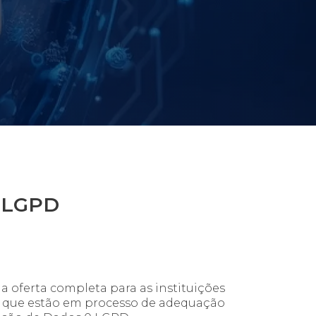
à LGPD
a oferta completa para as instituições
s que estão em processo de adequação