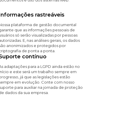
documentos e uso dos sistemas web.
Informações rastreáveis
Nossa plataforma de gestão documental
garante que as informações pessoais de
usuários só serão visualizadas por pessoas
autorizadas. E, nas análises gerais, os dados
são anonimizados e protegidos por
criptografia de ponta a ponta.
Suporte contínuo
As adaptações para a LGPD ainda estão no
início e este será um trabalho sempre em
progresso, já que as legislações estão
sempre em evolução. Conte com nosso
suporte para auxiliar na jornada de proteção
de dados da sua empresa.