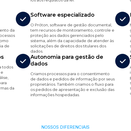
los aos requisitos da lei.
Software especializado
O Próton, software de gestão documental,
ento da
tem recursos de monitoramento, controle e
rocessos
proteção aos dados gerenciados pelo
 como
sistema, além da capacidade de atender às
cia de
solicitações de direitos dos titulares dos
dados.
os
Autonomia para gestão de
dados
a todos
 e
Criamos processos para o consentimento
lise,
de dados e pedidos de informação por seus
para
proprietários. Também criamos o fluxo para
ormas da
os pedidos de apresentação e exclusão das
informações hospedadas.
NOSSOS DIFERENCIAIS