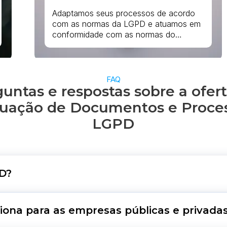
Adaptamos seus processos de acordo
com as normas da LGPD e atuamos em
conformidade com as normas do
ConArq e de agências reguladoras.
Também aplicamos padrões de
classificação criados por normas
internacionais, como ISO 15489 e ISO
FAQ
untas e respostas sobre a ofer
30300.
uação de Documentos e Proces
LGPD
D?
oteção de Dados (LGPD) é uma legislação que abrang
iona para as empresas públicas e privada
cas e privadas precisam seguir para garantir a privac
 que interagem direta ou indiretamente com a organ