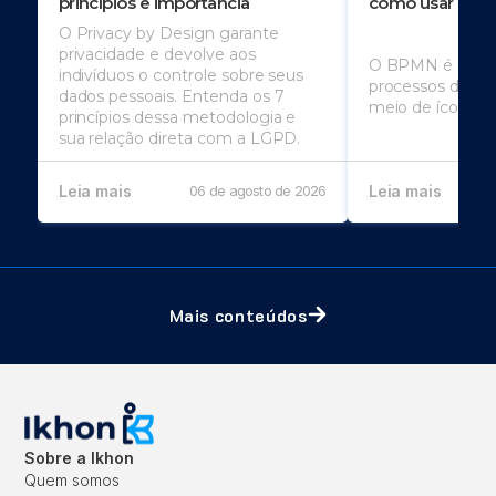
princípios e importância
como usar
O Privacy by Design garante
privacidade e devolve aos
O BPMN é usado
indivíduos o controle sobre seus
processos de u
dados pessoais. Entenda os 7
meio de ícones
princípios dessa metodologia e
sua relação direta com a LGPD.
Leia mais
06 de agosto de 2026
Leia mais
Mais conteúdos
Sobre a Ikhon
Quem somos