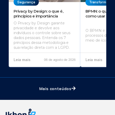
Segurança
Transformação 
Privacy by Design: o que é,
BPMN: o que é, 
princípios e importância
como usar
O Privacy by Design garante
privacidade e devolve aos
O BPMN é usado
indivíduos o controle sobre seus
processos de u
dados pessoais. Entenda os 7
meio de ícones
princípios dessa metodologia e
sua relação direta com a LGPD.
Leia mais
06 de agosto de 2026
Leia mais
Mais conteúdos