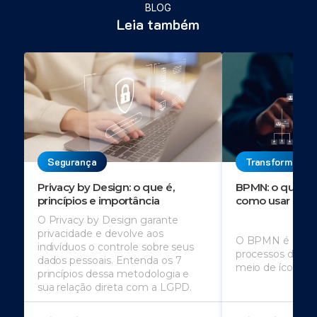
BLOG
Leia também
Segurança
Transformação 
Privacy by Design: o que é,
BPMN: o que é, 
princípios e importância
como usar
O Privacy by Design garante
privacidade e devolve aos
O BPMN é usado
indivíduos o controle sobre seus
processos de u
dados pessoais. Entenda os 7
meio de ícones
princípios dessa metodologia e
sua relação direta com a LGPD.