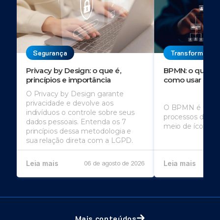
Segurança
Transformação 
Privacy by Design: o que é,
BPMN: o que é, 
princípios e importância
como usar
O Privacy by Design garante
privacidade e devolve aos
O BPMN é usado
indivíduos o controle sobre seus
processos de u
dados pessoais. Entenda os 7
meio de ícones
princípios dessa metodologia e
sua relação direta com a LGPD.
Leia mais
06 de agosto de 2026
Leia mais
Mais conteúdos