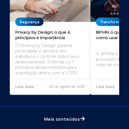
Segurança
Transformação 
Privacy by Design: o que é,
BPMN: o que é, 
princípios e importância
como usar
O Privacy by Design garante
privacidade e devolve aos
O BPMN é usado
indivíduos o controle sobre seus
processos de u
dados pessoais. Entenda os 7
meio de ícones
princípios dessa metodologia e
sua relação direta com a LGPD.
Leia mais
06 de agosto de 2026
Leia mais
Mais conteúdos