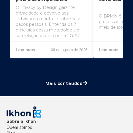
O Privacy by Design garante
privacidade e devolve aos
O BPMN é usado
indivíduos o controle sobre seus
processos de u
dados pessoais. Entenda os 7
meio de ícones
princípios dessa metodologia e
sua relação direta com a LGPD.
Leia mais
06 de agosto de 2026
Leia mais
Mais conteúdos
Sobre a Ikhon
Quem somos