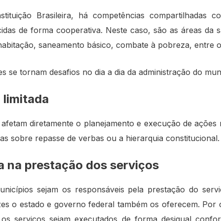
tituição Brasileira, há competências compartilhadas 
idas de forma cooperativa. Neste caso, são as áreas da 
habitação, saneamento básico, combate à pobreza, entre o
 se tornam desafios no dia a dia da administração do muni
limitada
 afetam diretamente o planejamento e execução de ações 
las sobre repasse de verbas ou a hierarquia constitucional.
ia na prestação dos serviços
nicípios sejam os responsáveis pela prestação do servi
ezes o estado e governo federal também os oferecem. Por c
e os serviços sejam executados de forma desigual confo