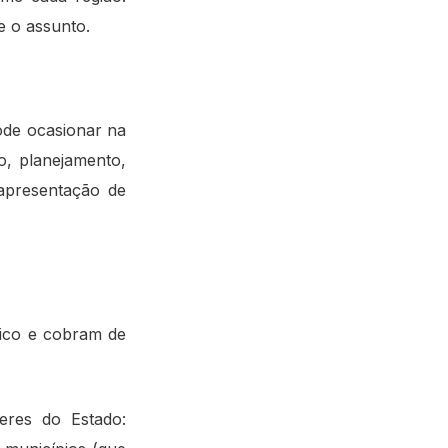
e o assunto.
pode ocasionar na
o, planejamento,
 apresentação de
ico e cobram de
eres do Estado: