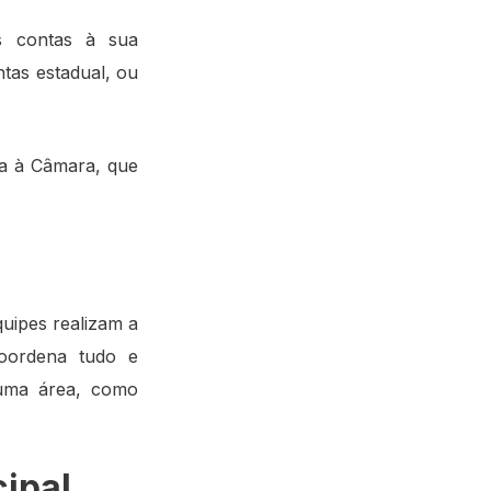
s contas à sua
ntas estadual, ou
la à Câmara, que
uipes realizam a
coordena tudo e
 uma área, como
ipal