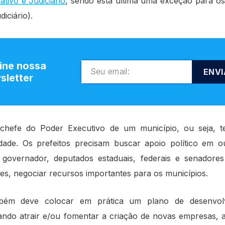
ativo e Judiciário
, sendo esta última uma exceção para os
iciário).
ine nossa
ENVI
sletter
 chefe do Poder Executivo de um município, ou seja, 
idade. Os prefeitos precisam buscar apoio político em o
governador, deputados estaduais, federais e senadores
es, negociar recursos importantes para os municípios.
mbém deve colocar em prática um plano de desenvol
ando atrair e/ou fomentar a criação de novas empresas, a