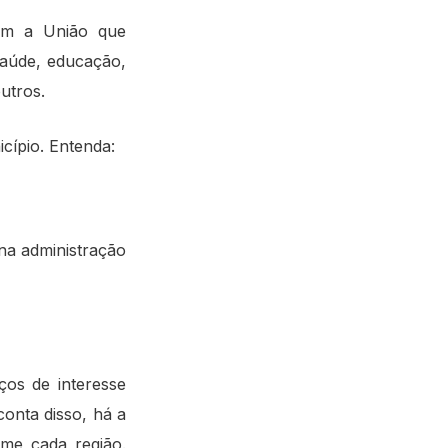
com a União que
saúde, educação,
utros.
cípio. Entenda:
na administração
ços de interesse
onta disso, há a
rme cada região.