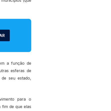
 municípios (que
AR
tem a função de
utras esferas de
 de seu estado,
vimento para o
 fim de que elas