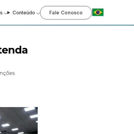
s
Conteúdo
Fale Conosco
tenda
unções