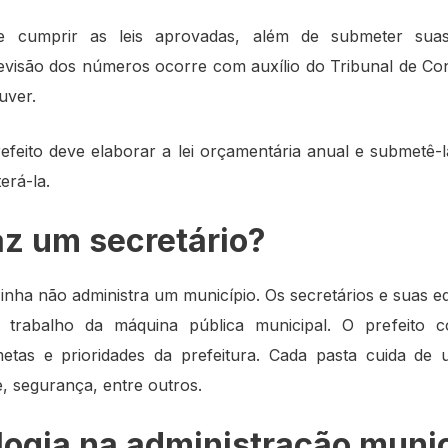
ve cumprir as leis aprovadas, além de submeter sua
revisão dos números ocorre com auxílio do Tribunal de Co
uver.
refeito deve elaborar a lei orçamentária anual e submetê-
erá-la.
az um secretário?
nha não administra um município. Os secretários e suas eq
 trabalho da máquina pública municipal. O prefeito 
metas e prioridades da prefeitura. Cada pasta cuida de
, segurança, entre outros.
logia na administração munic