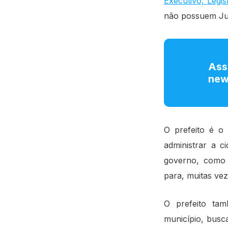
Executivo, Legisl
não possuem Jud
Ass
new
O prefeito é o
administrar a c
governo, como 
para, muitas vez
O prefeito ta
município, busc