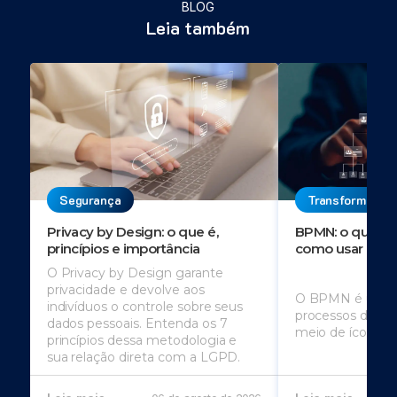
BLOG
Leia também
Segurança
Transformação 
Privacy by Design: o que é,
BPMN: o que é, 
princípios e importância
como usar
O Privacy by Design garante
privacidade e devolve aos
O BPMN é usado
indivíduos o controle sobre seus
processos de u
dados pessoais. Entenda os 7
meio de ícones
princípios dessa metodologia e
sua relação direta com a LGPD.