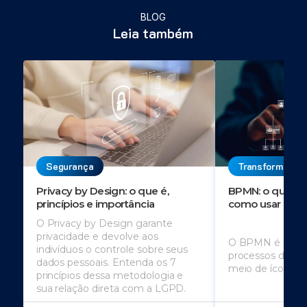
BLOG
Leia também
Segurança
Transformação 
Privacy by Design: o que é,
BPMN: o que é, 
princípios e importância
como usar
O Privacy by Design garante
privacidade e devolve aos
O BPMN é usado
indivíduos o controle sobre seus
processos de u
dados pessoais. Entenda os 7
meio de ícones
princípios dessa metodologia e
sua relação direta com a LGPD.