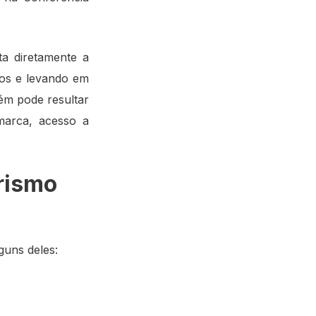
ta diretamente a
cos e levando em
ém pode resultar
 marca, acesso a
rismo
guns deles: