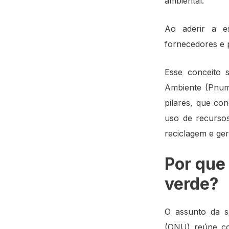
ambiental.
Ao aderir a es
fornecedores e 
Esse conceito
Ambiente (Pnum
pilares, que co
uso de recursos
reciclagem e ger
Por que
verde?
O assunto da s
(ONU) reúne com