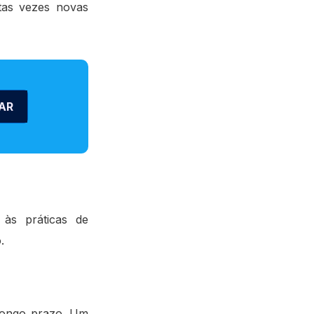
tas vezes novas
AR
 às práticas de
.
 longo prazo. Um