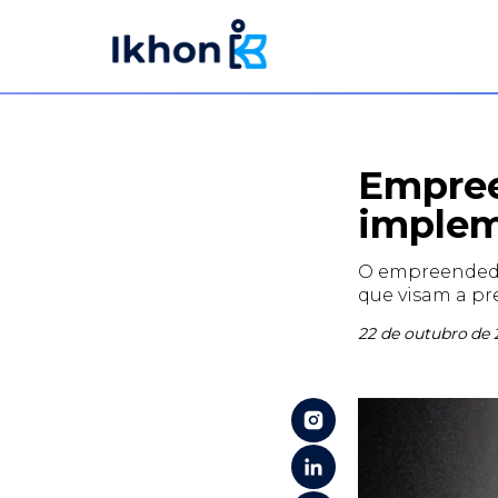
Empree
implem
O empreendedo
que visam a p
22 de outubro de 