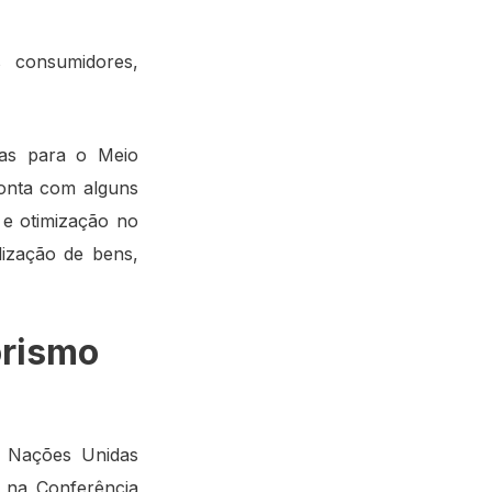
s consumidores,
as para o Meio
onta com alguns
 e otimização no
lização de bens,
orismo
s Nações Unidas
, na Conferência