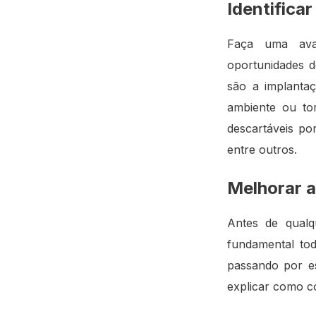
Identifica
Faça uma aval
oportunidades d
são a implanta
ambiente ou to
descartáveis po
entre outros.
Melhorar a
Antes de qualq
fundamental tod
passando por es
explicar como c