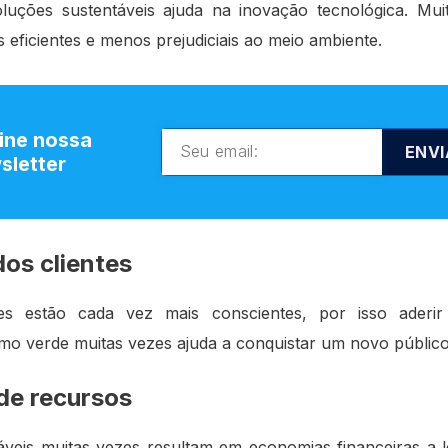
luções sustentáveis ajuda na inovação tecnológica. Mui
s eficientes e menos prejudiciais ao meio ambiente.
ine nossa
ENVI
sletter
os clientes
s estão cada vez mais conscientes, por isso aderir
o verde muitas vezes ajuda a conquistar um novo público
de recursos
táveis muitas vezes resultam em economias financeiras a