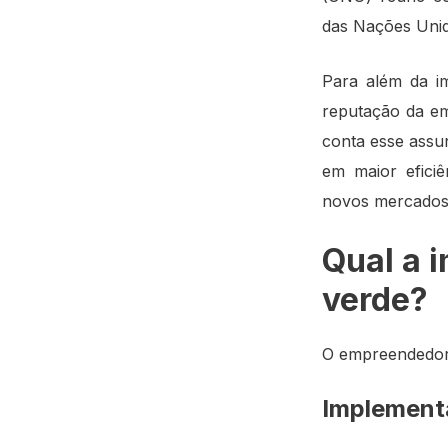
das Nações Unid
Para além da im
reputação da em
conta esse assu
em maior eficiê
novos mercados 
Qual a 
verde?
O empreendedori
Implementa