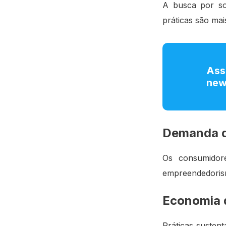
A busca por so
práticas são mai
Ass
new
Demanda d
Os consumidore
empreendedorism
Economia 
Práticas susten