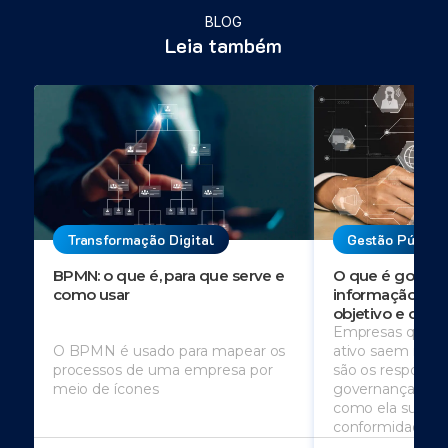
BLOG
Leia também
Transformação Digital
Gestão Públic
BPMN: o que é, para que serve e
O que é govern
como usar
informação? Sai
objetivo e os pi
Empresas que t
O BPMN é usado para mapear os
ativo saem na f
processos de uma empresa por
são os responsáv
meio de ícones
governança da i
como ela susten
conformidade c