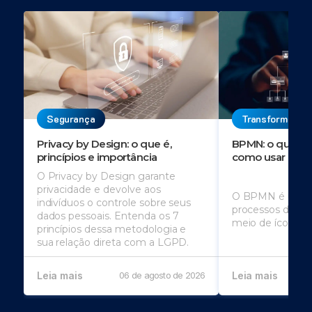
Segurança
Transformação 
Privacy by Design: o que é,
BPMN: o que é, 
princípios e importância
como usar
O Privacy by Design garante
privacidade e devolve aos
O BPMN é usado
indivíduos o controle sobre seus
processos de u
dados pessoais. Entenda os 7
meio de ícones
princípios dessa metodologia e
sua relação direta com a LGPD.
Leia mais
06 de agosto de 2026
Leia mais