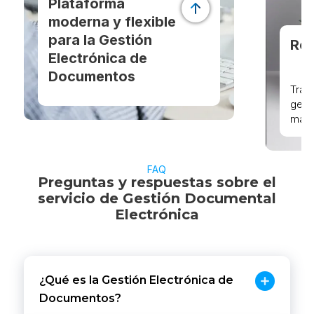
Plataforma
moderna y flexible
para la Gestión
Ref
Electrónica de
Documentos
Trab
gest
Proton es nuestro sistema
más 
especializado para la gestión de
archi
documentos de archivo. Fue
prod
desarrollado para cumplir con la
arch
legislación vigente y adaptarse a
FAQ
y pr
Preguntas y respuestas sobre el
las necesidades de cada
sect
servicio de Gestión Documental
institución, facilitando el control
Electrónica
de todo el flujo documental.
¿Qué es la Gestión Electrónica de
Documentos?