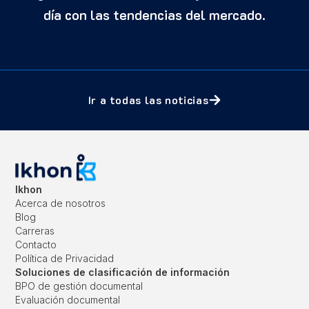
Integraciones: permiten acceder a bases de
día con las tendencias del mercado.
datos o servicios como firma digital, para
garantizar que la plataforma cumpla con
todas las rutinas de documentación.
Ir a todas las noticias
Ikhon
Acerca de nosotros
Blog
Carreras
Contacto
Política de Privacidad
Soluciones de clasificación de información
BPO de gestión documental
Evaluación documental