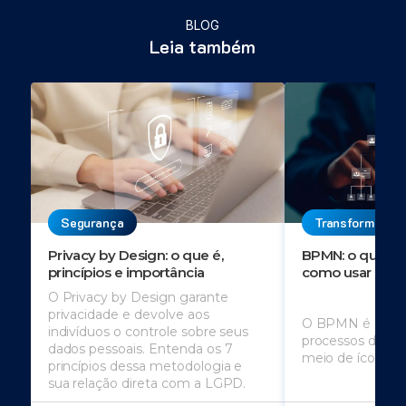
BLOG
Leia também
Segurança
Transformação 
Privacy by Design: o que é,
BPMN: o que é, 
princípios e importância
como usar
O Privacy by Design garante
privacidade e devolve aos
O BPMN é usado
indivíduos o controle sobre seus
processos de u
dados pessoais. Entenda os 7
meio de ícones
princípios dessa metodologia e
sua relação direta com a LGPD.